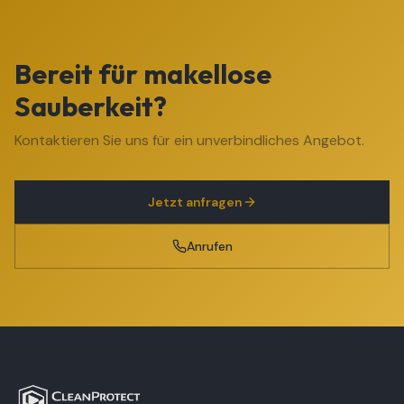
Bereit für makellose
Sauberkeit?
Kontaktieren Sie uns für ein unverbindliches Angebot.
Jetzt anfragen
Anrufen