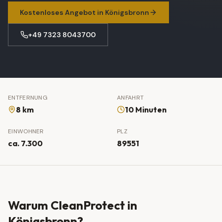
Kostenloses Angebot in
Königsbronn
+49 7323 8043700
ENTFERNUNG
ANFAHRT
8 km
10 Minuten
EINWOHNER
PLZ
ca. 7.300
89551
Warum CleanProtect in
Königsbronn
?