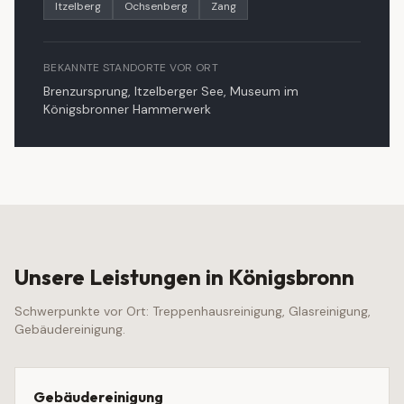
Itzelberg
Ochsenberg
Zang
BEKANNTE STANDORTE VOR ORT
Brenzursprung, Itzelberger See, Museum im
Königsbronner Hammerwerk
Unsere Leistungen in
Königsbronn
Schwerpunkte vor Ort:
Treppenhausreinigung, Glasreinigung,
Gebäudereinigung
.
Gebäudereinigung