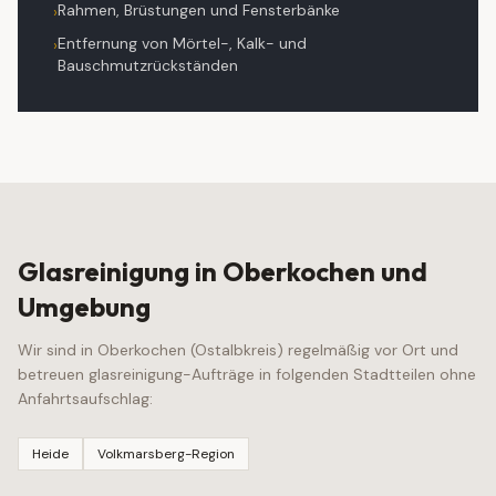
Rahmen, Brüstungen und Fensterbänke
›
Entfernung von Mörtel-, Kalk- und
›
Bauschmutzrückständen
Glasreinigung
in
Oberkochen
und
Umgebung
Wir sind in
Oberkochen
(
Ostalbkreis
) regelmäßig vor Ort und
betreuen
glasreinigung
-Aufträge in folgenden Stadtteilen ohne
Anfahrtsaufschlag:
Heide
Volkmarsberg-Region