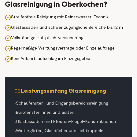
Glasreinigung
in
Oberkochen
?
Streifenfreie Reinigung mit Reinstwasser-Technik
Glasfassaden und schwer zugängliche Bereiche bis 12 m
Vollständige Haftpflichtversicherung
Regelmäßige Wartungsverträge oder Einzelaufträge
Kein Anfahrtsaufschlag im Einzugsgebiet
Leistungsumfang
Glasreinigung
Schaufenster- und Eingangsbereichsreinigung
›
Bürofenster innen und außen
›
Glasfassaden und Pfosten-Riegel-Konstruktionen
›
Wintergärten, Glasdächer und Lichtkuppeln
›