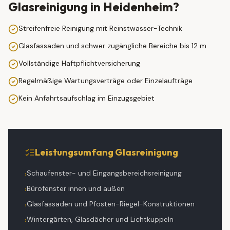
Glasreinigung
in
Heidenheim
?
Streifenfreie Reinigung mit Reinstwasser-Technik
Glasfassaden und schwer zugängliche Bereiche bis 12 m
Vollständige Haftpflichtversicherung
Regelmäßige Wartungsverträge oder Einzelaufträge
Kein Anfahrtsaufschlag im Einzugsgebiet
Leistungsumfang
Glasreinigung
Schaufenster- und Eingangsbereichsreinigung
›
Bürofenster innen und außen
›
Glasfassaden und Pfosten-Riegel-Konstruktionen
›
Wintergärten, Glasdächer und Lichtkuppeln
›