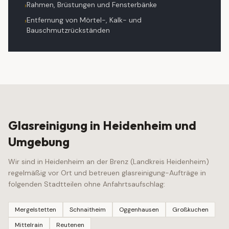
Rahmen, Brüstungen und Fensterbänke
›
Entfernung von Mörtel-, Kalk- und
›
Bauschmutzrückständen
Glasreinigung
in
Heidenheim
und
Umgebung
Wir sind in
Heidenheim an der Brenz
(
Landkreis Heidenheim
)
regelmäßig vor Ort und betreuen
glasreinigung
-Aufträge in
folgenden Stadtteilen ohne Anfahrtsaufschlag:
Mergelstetten
Schnaitheim
Oggenhausen
Großkuchen
Mittelrain
Reutenen