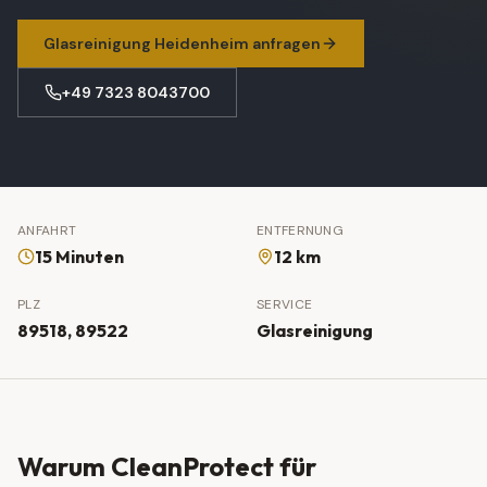
Glasreinigung
Heidenheim
anfragen
+49 7323 8043700
ANFAHRT
ENTFERNUNG
15 Minuten
12 km
PLZ
SERVICE
89518, 89522
Glasreinigung
Warum CleanProtect für