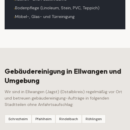
Bodenpflege (Linoleum, Stein, PVC, Teppich)
›
Möbel-, Glas- und Türreinigung
›
Gebäudereinigung
in
Ellwangen
und
Umgebung
Wir sind in
Ellwangen (Jagst)
(
Ostalbkreis
) regelmäßig vor Ort
und betreuen
gebäudereinigung
-Aufträge in folgenden
Stadtteilen ohne Anfahrtsaufschlag:
Schrezheim
Pfahlheim
Rindelbach
Röhlingen