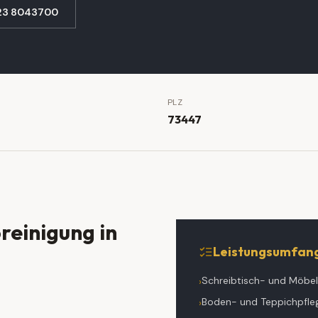
23 8043700
PLZ
73447
reinigung
in
Leistungsumfan
Schreibtisch- und Möbel
›
Boden- und Teppichpfle
›