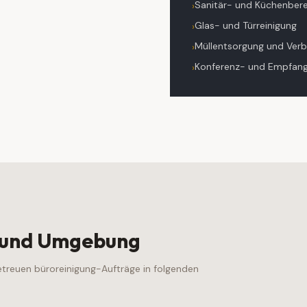
Sanitär- und Küchenber
›
Glas- und Türreinigung
›
Müllentsorgung und Verb
›
Konferenz- und Empfang
›
und Umgebung
betreuen
büroreinigung
-Aufträge in folgenden