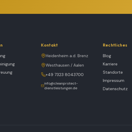
en
Kontakt
Rechtliches
ung
Heidenheim a.d. Brenz
Blog
inigung
Karriere
Westhausen / Aalen
reuung
Standorte
+49 7323 8043700
Impressum
info@cleanprotect-
dienstleistungen.de
Datenschutz