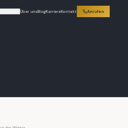
istungen
Über uns
Blog
Karriere
Kontakt
Anrufen
st der Winter