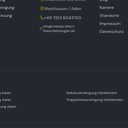
inigung
Karriere
Westhausen / Aalen
reuung
Standorte
+49 7323 8043700
Impressum
info@cleanprotect-
dienstleistungen.de
Datenschutz
g Aalen
Gebäudereinigung Heidenheim
g Aalen
Treppenhausreinigung Heidenheim
ung Aalen