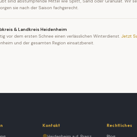
aubt sind abstumpfende Mittel wie Splitt, Sand oder Granulat. Wir s
sorgen sie nach der Saison fachgerecht.
bkreis & Landkreis Heidenheim
itig vor dem ersten Schnee einen verlässlichen Winterdienst.
Jetzt S
idenheim und der gesamten Region einsatzbereit.
en
Kontakt
Rechtliches
ung
Heidenheim a.d. Brenz
Blog