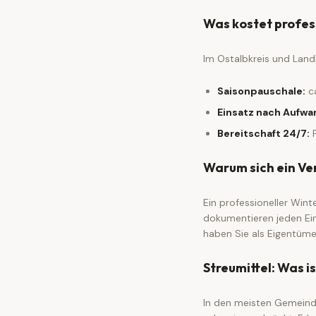
Was kostet profes
Im Ostalbkreis und Land
Saisonpauschale:
ca
Einsatz nach Aufwa
Bereitschaft 24/7:
P
Warum sich ein Ver
Ein professioneller Wint
dokumentieren jeden Ein
haben Sie als Eigentüme
Streumittel: Was i
In den meisten Gemeinde