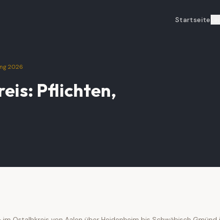
Startseite
Le
tung 2026
eis: Pflichten,
– im Ostalbkreis von Aalen über Heidenheim bis Schwäbisch Gmünd i