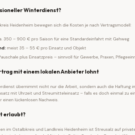
sioneller Winterdienst?
kreis Heidenheim bewegen sich die Kosten je nach Vertragsmodell:
. 350 – 900 € pro Saison für eine Standardeinfahrt mit Gehweg
nd:
meist 35 – 55 € pro Einsatz und Objekt
auschale plus Einsatzpreis – sinnvoll für Gewerbe, Praxen, Pflegeein
trag mit einem lokalen Anbieter lohnt
erdienst übernimmt nicht nur die Arbeit, sondern auch die Haftung i
satz mit Uhrzeit und Streumitteleinsatz – falls es doch einmal zu 
r einen lückenlosen Nachweis.
st erlaubt?
n im Ostalbkreis und Landkreis Heidenheim ist Streusalz auf priv