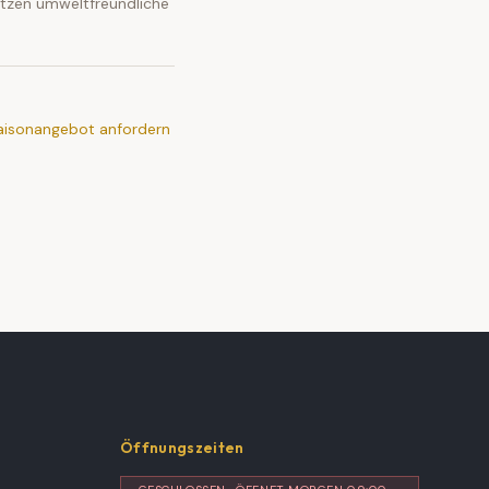
etzen umweltfreundliche
aisonangebot anfordern
Öffnungszeiten